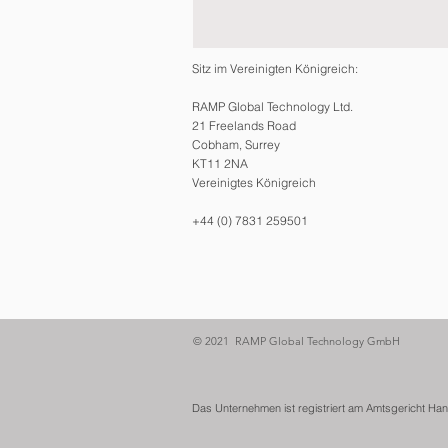
d
Sitz im Vereinigten Königreich:
RAMP Global Technology Ltd.
21 Freelands Road
Cobham, Surrey
KT11 2NA
Vereinigtes Königreich
+44 (0) 7831 259501
© 2021 RAMP Global Technology GmbH
Das Unternehmen ist registriert am Amtsgericht H