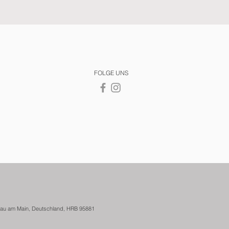
FOLGE UNS
anau am Main, Deutschland, HRB 95881