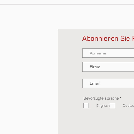
Abonnieren Sie 
P
Bevorzugte sprache
*
f
Englisch
l
Deuts
i
c
h
t
f
e
l