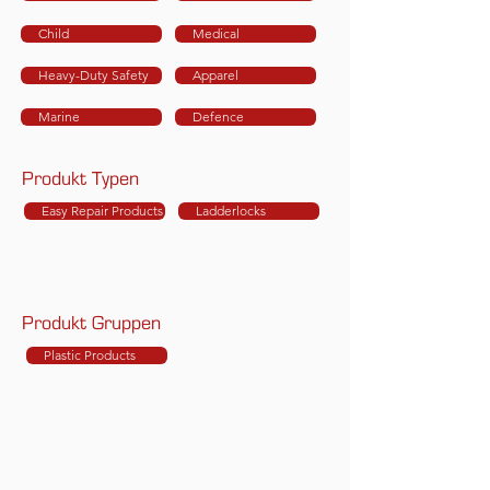
Child
Medical
Heavy-Duty Safety
Apparel
Marine
Defence
Produkt Typen
Easy Repair Products
Ladderlocks
Produkt Gruppen
Plastic Products