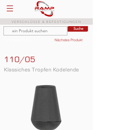
VERSCHLÜSSE & BEFESTIGUNGEN
Suche
Suche
Vorheriges Produkt
Nächstes Produkt
110/05
Klassiches Tropfen Kodelende