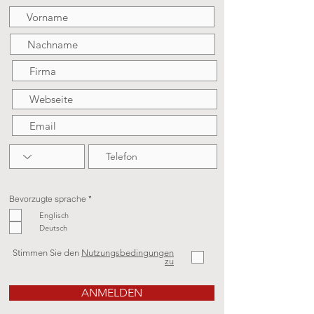
P
Bevorzugte sprache
*
f
l
Englisch
i
Deutsch
c
h
t
f
Stimmen Sie den
Nutzungsbedingungen
e
zu
l
d
ANMELDEN