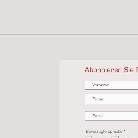
Abonnieren Sie 
P
Bevorzugte sprache
*
f