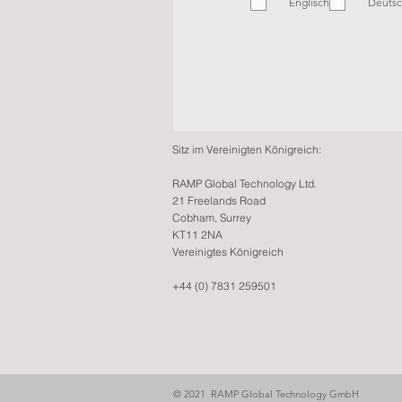
Englisch
l
Deuts
i
c
h
t
f
e
l
d
Sitz im Vereinigten Königreich:
RAMP Global Technology Ltd.
21 Freelands Road
Cobham, Surrey
KT11 2NA
Vereinigtes Königreich
+44 (0) 7831 259501
© 2021 RAMP Global Technology GmbH